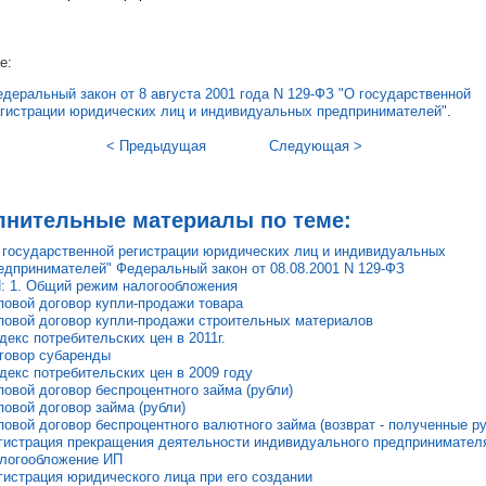
же:
деральный закон от 8 августа 2001 года N 129-ФЗ "О государственной
гистрации юридических лиц и индивидуальных предпринимателей"
.
< Предыдущая
Следующая >
лнительные материалы по теме:
 государственной регистрации юридических лиц и индивидуальных
едпринимателей" Федеральный закон от 08.08.2001 N 129-ФЗ
: 1. Общий режим налогообложения
повой договор купли-продажи товара
повой договор купли-продажи строительных материалов
декс потребительских цен в 2011г.
говор субаренды
декс потребительских цен в 2009 году
повой договор беспроцентного займа (рубли)
повой договор займа (рубли)
повой договор беспроцентного валютного займа (возврат - полученные ру
гистрация прекращения деятельности индивидуального предпринимател
логообложение ИП
гистрация юридического лица при его создании