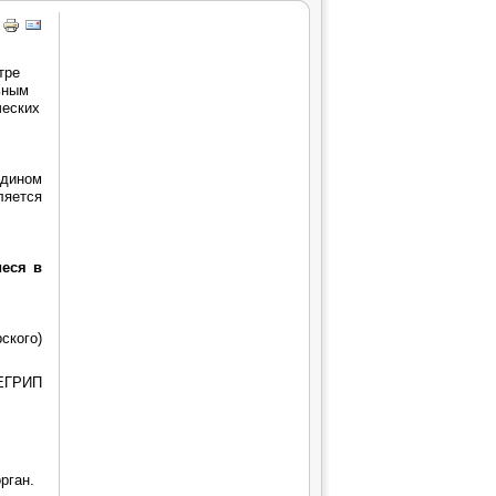
тре
ьным
ческих
дином
ляется
иеся в
ского)
ЕГРИП
рган.