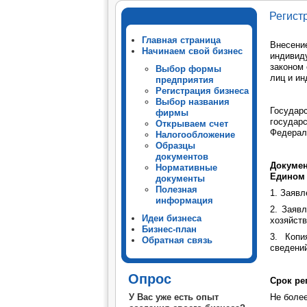
Регист
Главная страница
Внесени
Начинаем свой бизнес
индивид
законом 
Выбор формы
лиц и и
предприятия
Регистрация бизнеса
Выбор названия
Государ
фирмы
государ
Открываем счет
Федерал
Налогообложение
Образцы
документов
Докумен
Нормативные
Едином 
документы
Полезная
1. Заявл
информация
2. Заявл
Идеи бизнеса
хозяйств
Бизнес-план
3. Коп
Обратная связь
сведени
Опрос
Срок ре
У Вас уже есть опыт
Не более