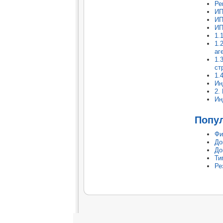
Ре
ИП
ИП
ИП
1.
1.
аг
1.
ст
1.
Ин
2.
Ин
Попу
Фи
До
До
Ти
Ре