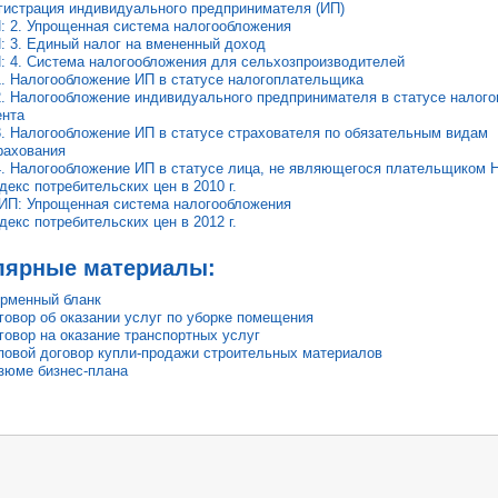
гистрация индивидуального предпринимателя (ИП)
: 2. Упрощенная система налогообложения
: 3. Единый налог на вмененный доход
: 4. Система налогообложения для сельхозпроизводителей
1. Налогообложение ИП в статусе налогоплательщика
2. Налогообложение индивидуального предпринимателя в статусе налого
ента
3. Налогообложение ИП в статусе страхователя по обязательным видам
рахования
4. Налогообложение ИП в статусе лица, не являющегося плательщиком 
декс потребительских цен в 2010 г.
 ИП: Упрощенная система налогообложения
декс потребительских цен в 2012 г.
лярные материалы:
рменный бланк
говор об оказании услуг по уборке помещения
говор на оказание транспортных услуг
повой договор купли-продажи строительных материалов
зюме бизнес-плана