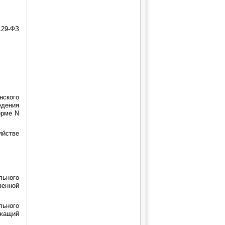
129-ФЗ
ского
едения
орме N
яйстве
ьного
венной
ьного
жащий