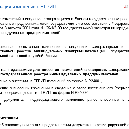
рация изменений в ЕГРИП
е изменений в сведения, содержащиеся в Едином государственном реес
уальных предпринимателей,
осуществляется в соответствии с
Федерал
от 8 августа 2001 года N 129-ФЗ "О государственной регистрации юриди
ндивидуальных предпринимателей".
ственная регистрация
изменений в сведениях, содержащихся в Е
ственном реестре индивидуальных предпринимателей (ИП),
осуществ
ьной налоговой службой
России.
ты, подаваемые для внесения
изменений
в
сведения, содержащ
государственном реестре индивидуальных предпринимателей
ение о внесении
в ЕГРИП изменений по форме N Р24001,
ение о внесении изменений в сведения о главе крестьянского (фермер
а,
содержащиеся
в ЕГРИП, по форме N Р24002,
ия документа,
подтверждающего изменение ранее внесенных в 
й.
гистрации
 5 рабочих дней со дня предоставления документов в регистрирующий о