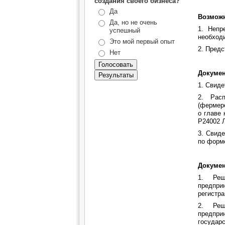
создания своего бизнеса?
Да
Возможн
Да, но не очень
1. Непр
успешный
необход
Это мой первый опыт
2. Пред
Нет
Докумен
1. Свиде
2. Расп
(фермерс
о главе
Р24002 Л
3. Свиде
по форм
Докумен
1. Реш
предпри
регистр
2. Реш
предпр
государс