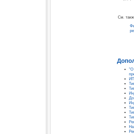
См. так
Фе
ре
Допо
"О
пр
ИП
Ти
Ти
Ин
До
Ин
Ти
Ти
Ти
Ре
На
Ре