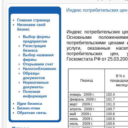
2009 году
Индекс потребительских цен 
Главная страница
Начинаем свой
бизнес
Индекс потребительских це
Выбор формы
Основными положения
предприятия
потребительскими ценами
Регистрация
услуги
, оказанные насе
бизнеса
потребительских цен, 
Выбор названия
Госкомстата РФ от 25.03.200
фирмы
Открываем счет
Налогообложение
Образцы
В % к
документов
Период
предыдущ
Нормативные
месяцу
документы
Полезная
январь
2009 г.
102.4
информация
февраль
2009 г.
101.7
Идеи бизнеса
март
2009 г.
101.3
Бизнес-план
апрель
2009 г.
100.7
Обратная связь
май
2009 г.
100.6
июнь
2009 г.
100.6
июль
2009 г.
100.6