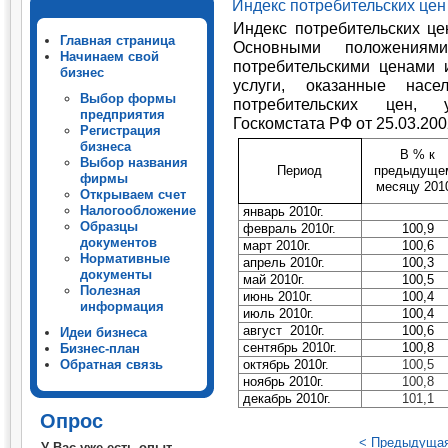
Индекс потребительских цен 
Индекс потребительских це
Главная страница
Основными положения
Начинаем свой
потребительскими ценами
бизнес
услуги, оказанные насе
Выбор формы
потребительских цен, 
предприятия
Госкомстата РФ от 25.03.200
Регистрация
бизнеса
В % к
Выбор названия
Период
предыдуще
фирмы
месяцу 2010
Открываем счет
Налогообложение
январь 2010г.
Образцы
февраль 2010г.
100,9
документов
март 2010г.
100,6
Нормативные
апрель 2010г.
100,3
документы
май 2010г.
100,5
Полезная
июнь 2010г.
100,4
информация
июль 2010г.
100,4
август 2010г.
100,6
Идеи бизнеса
сентябрь 2010г.
100,8
Бизнес-план
Обратная связь
октябрь 2010г.
100,5
ноябрь 2010г.
100,8
декабрь 2010г.
101,1
Опрос
< Предыдуща
У Вас уже есть опыт