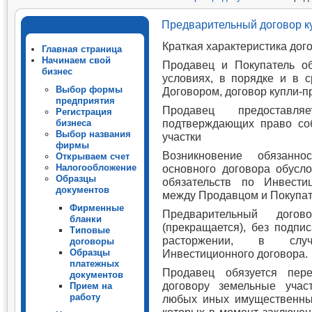
продажи земли
Предварительный договор к
Краткая характеристика дог
Главная страница
Начинаем свой
Продавец и Покупатель о
бизнес
условиях, в порядке и в 
Выбор формы
Договором, договор купли-п
предприятия
Продавец предоставл
Регистрация
подтверждающих право со
бизнеса
Выбор названия
участки
фирмы
Возникновение обязанн
Открываем счет
Налогообложение
основного договора обус
Образцы
обязательств по Инвести
документов
между Продавцом и Покупат
Фирменные
Предварительный догово
бланки
(прекращается), без подпи
Типовые
расторжении, в слу
договоры
Образцы
Инвестиционного договора.
платежных
Продавец обязуется пер
документов
договору земельные учас
Прием на
работу
любых иных имущественных