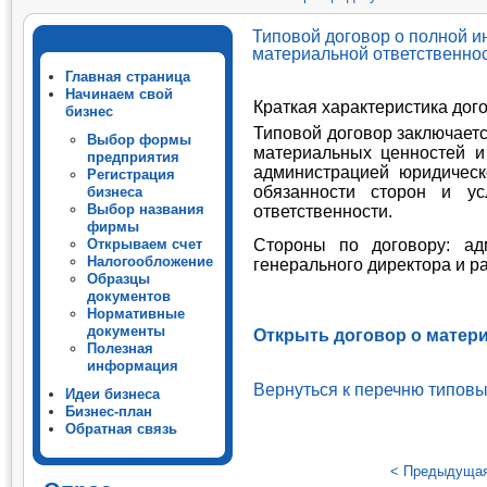
индивидуальной материальной ответственности
Типовой договор о полной 
материальной ответственно
Главная страница
Начинаем свой
Краткая характеристика дог
бизнес
Типовой договор заключает
Выбор формы
материальных ценностей и
предприятия
администрацией юридическ
Регистрация
обязанности сторон и ус
бизнеса
Выбор названия
ответственности.
фирмы
Стороны по договору: ад
Открываем счет
Налогообложение
генерального директора и р
Образцы
документов
Нормативные
документы
Открыть договор о матер
Полезная
информация
Вернуться к перечню типов
Идеи бизнеса
Бизнес-план
Обратная связь
< Предыдуща